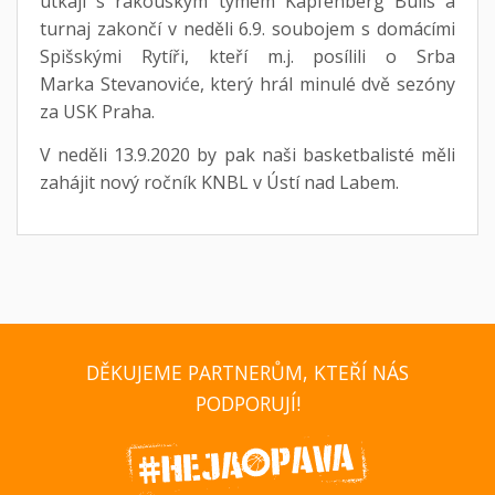
utkají s rakouským týmem Kapfenberg Bulls a
turnaj zakončí v neděli 6.9. soubojem s domácími
Spišskými Rytíři, kteří m.j. posílili o Srba
Marka Stevanoviće, který hrál minulé dvě sezóny
za USK Praha.
V neděli 13.9.2020 by pak naši basketbalisté měli
zahájit nový ročník KNBL v Ústí nad Labem.
DĚKUJEME PARTNERŮM, KTEŘÍ NÁS
PODPORUJÍ!