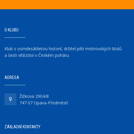
O KLUBU
Klub s osmdesátiletou historií, držitel pěti mistrovských titulů
a šesti vítězství v Českém poháru.
ADRESA
Žižkova 2904/8
747 07 Opava-Předměstí
ZÁKLADNÍ KONTAKTY