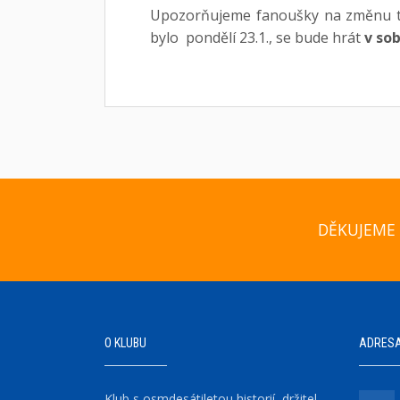
Upozorňujeme fanoušky na změnu t
bylo pondělí 23.1., se bude hrát
v sob
DĚKUJEME 
O KLUBU
ADRES
Klub s osmdesátiletou historií, držitel