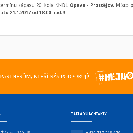
ermínu zápasu 20. kola KNBL
Opava - Prostějov
. Místo 
otu 21.1.2017 od 18:00 hod.!!
PARTNERŮM, KTEŘÍ NÁS PODPORUJÍ!
A
ZÁKLADNÍ KONTAKTY
Žižkova 2904/8
+420 737 218 679