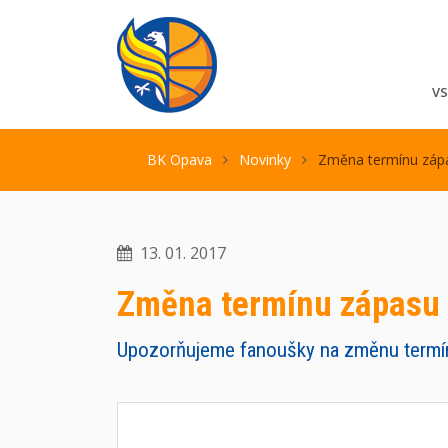
V
BK Opava
Novinky
Změna termínu zápa
13. 01. 2017
Změna termínu zápasu 
Upozorňujeme fanoušky na změnu termín