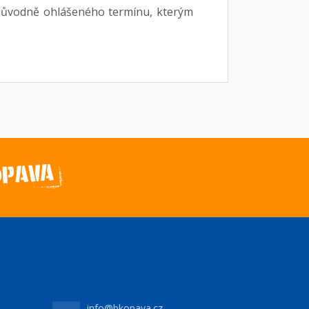
původně ohlášeného termínu, kterým
info@bkopava.cz