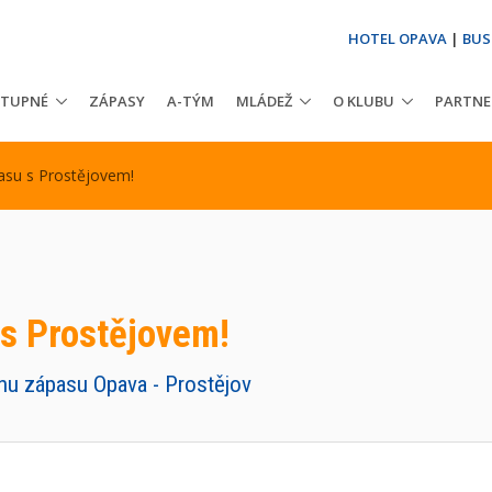
HOTEL OPAVA
|
BUS
STUPNÉ
ZÁPASY
A-TÝM
MLÁDEŽ
O KLUBU
PARTNE
su s Prostějovem!
s Prostějovem!
u zápasu Opava - Prostějov