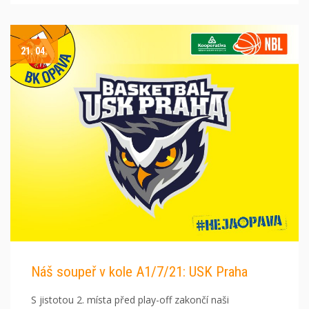
21. 04.
Náš soupeř v kole A1/7/21: USK Praha
S jistotou 2. místa před play-off zakončí naši