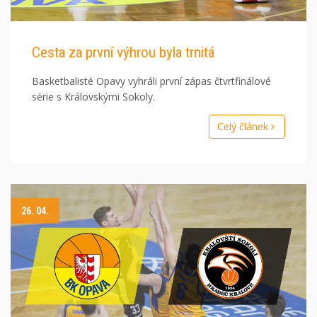
Cesta za první výhrou byla trnitá
Basketbalisté Opavy vyhráli první zápas čtvrtfinálové
série s Královskými Sokoly.
Celý článek
26. 04.