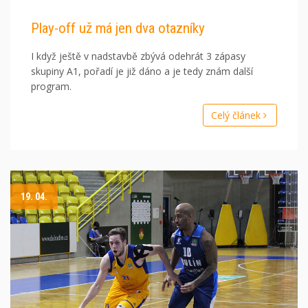
Play-off už má jen dva otazníky
I když ještě v nadstavbě zbývá odehrát 3 zápasy
skupiny A1, pořadí je již dáno a je tedy znám další
program.
Celý článek
19. 04.