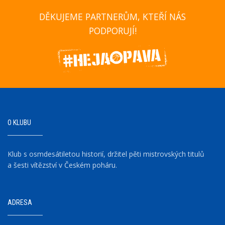
DĚKUJEME PARTNERŮM, KTEŘÍ NÁS
PODPORUJÍ!
O KLUBU
Klub s osmdesátiletou historií, držitel pěti mistrovských titulů
a šesti vítězství v Českém poháru.
ADRESA