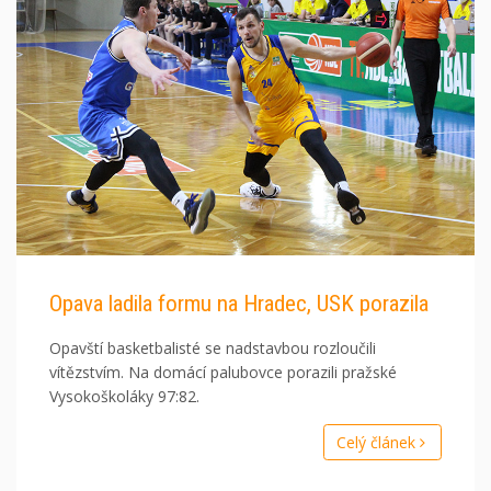
Opava ladila formu na Hradec, USK porazila
Opavští basketbalisté se nadstavbou rozloučili
vítězstvím. Na domácí palubovce porazili pražské
Vysokoškoláky 97:82.
Celý článek