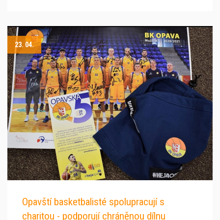
23. 04.
Opavští basketbalisté spolupracují s
charitou - podporují chráněnou dílnu