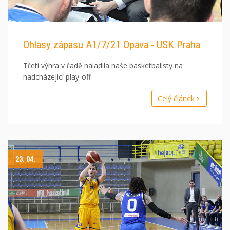
Ohlasy zápasu A1/7/21 Opava - USK Praha
Třetí výhra v řadě naladila naše basketbalisty na
nadcházející play-off
Celý článek
23. 04.