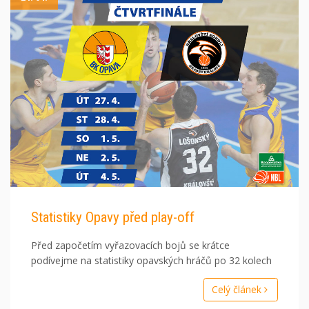
Statistiky Opavy před play-off
Před započetím vyřazovacích bojů se krátce
podívejme na statistiky opavských hráčů po 32 kolech
Celý článek