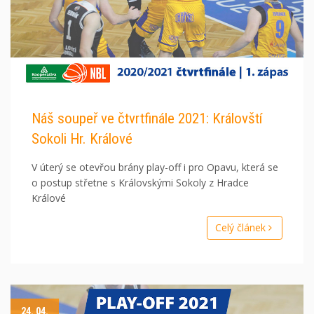
Náš soupeř ve čtvrtfinále 2021: Královští
Sokoli Hr. Králové
V úterý se otevřou brány play-off i pro Opavu, která se
o postup střetne s Královskými Sokoly z Hradce
Králové
Celý článek
24. 04.