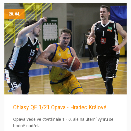
28. 04.
Ohlasy QF 1/21 Opava - Hradec Králové
Opava vede ve čtvrtfinále 1 - 0, ale na úterní výhru se
hodně nadřela