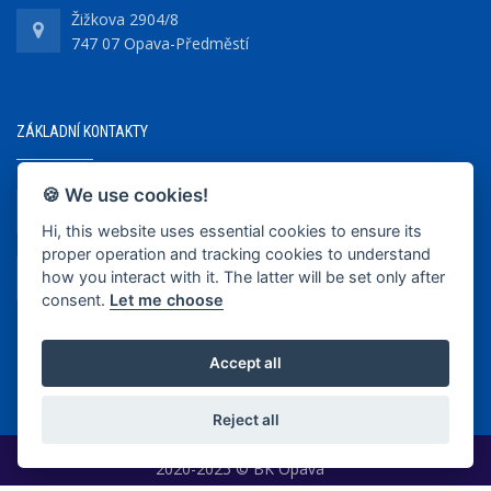
Žižkova 2904/8
747 07 Opava-Předměstí
ZÁKLADNÍ KONTAKTY
🍪 We use cookies!
+420 737 218 679
Hi, this website uses essential cookies to ensure its
proper operation and tracking cookies to understand
info@bkopava.cz
how you interact with it. The latter will be set only after
www.bkopava.cz
consent.
Let me choose
Accept all
Reject all
2020-2025 © BK Opava