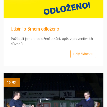
Utkání s Brnem odloženo
Požádali jsme o odložení utkání, opět z preventivních
důvodů.
Celý článek
15. 03.