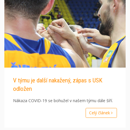
V týmu je další nakažený, zápas s USK
odložen
Nákaza COVID-19 se bohužel v našem týmu dále šíří.
Celý článek