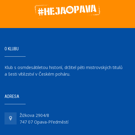
O KLUBU
Klub s osmdesátiletou historií, držitel pěti mistrovských titulů
a šesti vítězství v Českém poháru.
ADRESA
Žižkova 2904/8
747 07 Opava-Předměstí