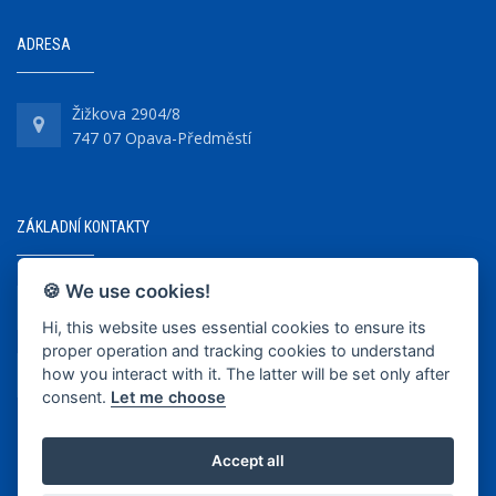
ADRESA
Žižkova 2904/8
747 07 Opava-Předměstí
ZÁKLADNÍ KONTAKTY
🍪 We use cookies!
+420 737 218 679
Hi, this website uses essential cookies to ensure its
proper operation and tracking cookies to understand
info@bkopava.cz
how you interact with it. The latter will be set only after
www.bkopava.cz
consent.
Let me choose
Accept all