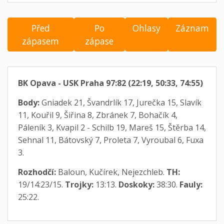
Před
Po
Ohlasy
Záznam
zápasem
zápase
BK Opava - USK Praha 97:82 (22:19, 50:33, 74:55)
Body:
Gniadek 21, Švandrlík 17, Jurečka 15, Slavík
11, Kouřil 9, Šiřina 8, Zbránek 7, Bohačík 4,
Páleník 3, Kvapil 2 - Schilb 19, Mareš 15, Štěrba 14,
Sehnal 11, Bátovský 7, Proleta 7, Vyroubal 6, Fuxa
3.
Rozhodčí:
Baloun, Kučírek, Nejezchleb.
TH:
19/14:23/15.
Trojky:
13:13.
Doskoky:
38:30.
Fauly:
25:22.