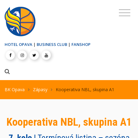
HOTEL OPAVA
|
BUSINESS CLUB
|
FANSHOP
BK Opava
Zápasy
Kooperativa NBL, skupina A1
Kooperativa NBL, skupina A1
7. kolo
| Termínová listina – sezóna