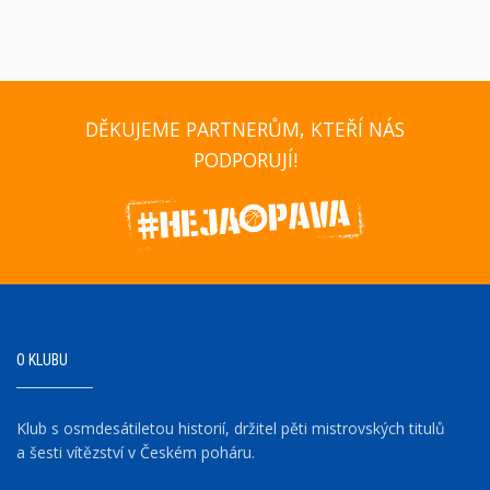
DĚKUJEME PARTNERŮM, KTEŘÍ NÁS
PODPORUJÍ!
O KLUBU
Klub s osmdesátiletou historií, držitel pěti mistrovských titulů
a šesti vítězství v Českém poháru.