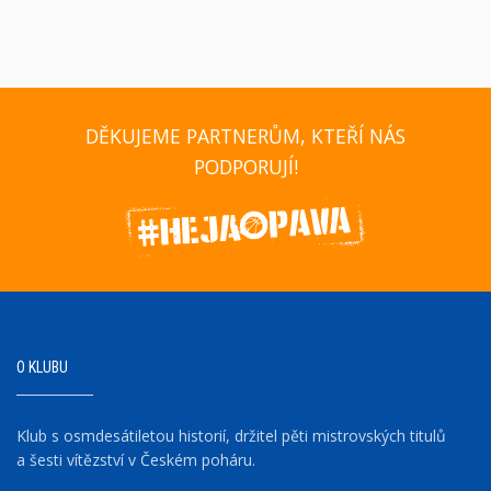
DĚKUJEME PARTNERŮM, KTEŘÍ NÁS
PODPORUJÍ!
O KLUBU
Klub s osmdesátiletou historií, držitel pěti mistrovských titulů
a šesti vítězství v Českém poháru.