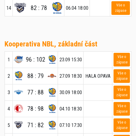
Vše o
82 : 78
14
06.04 18:00
zápase
Kooperativa NBL, základní část
Vše o
96 : 102
1
23.09 15:30
zápase
Vše o
88 : 79
2
27.09 18:30
HALA OPAVA
zápase
Vše o
77 : 88
3
30.09 18:00
zápase
Vše o
78 : 98
4
04.10 18:30
zápase
Vše o
71 : 82
5
07.10 17:30
zápase