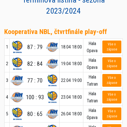
2023/2024
Kooperativa NBL, čtvrtfinále play-off
Hala
Vše o
87 : 79
1
18.04 18:00
zápase
Opava
Hala
Vše o
82 : 84
2
19.04 18:00
zápase
Opava
Hala
Vše o
77 : 70
3
22.04 19:00
zápase
Tatran
Hala
Vše o
100 : 93
4
23.04 18:00
zápase
Tatran
Hala
Vše o
80 : 65
5
26.04 18:00
zápase
Opava