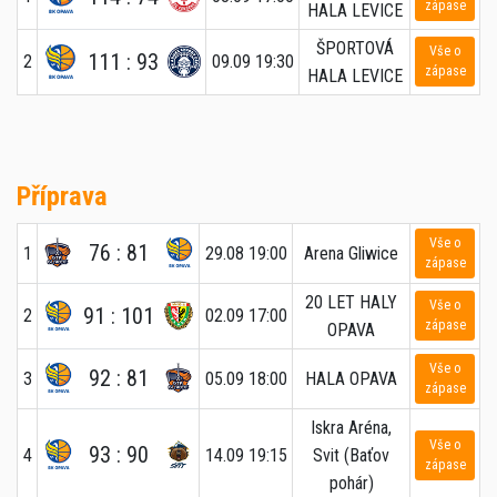
zápase
HALA LEVICE
ŠPORTOVÁ
Vše o
111 : 93
2
09.09 19:30
zápase
HALA LEVICE
Příprava
Vše o
76 : 81
1
29.08 19:00
Arena Gliwice
zápase
20 LET HALY
Vše o
91 : 101
2
02.09 17:00
zápase
OPAVA
Vše o
92 : 81
3
05.09 18:00
HALA OPAVA
zápase
Iskra Aréna,
Vše o
93 : 90
4
14.09 19:15
Svit (Baťov
zápase
pohár)