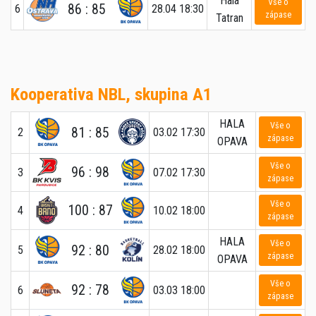
Hala
Vše o
86 : 85
6
28.04 18:30
zápase
Tatran
Kooperativa NBL, skupina A1
HALA
Vše o
81 : 85
2
03.02 17:30
zápase
OPAVA
Vše o
96 : 98
3
07.02 17:30
zápase
Vše o
100 : 87
4
10.02 18:00
zápase
HALA
Vše o
92 : 80
5
28.02 18:00
zápase
OPAVA
Vše o
92 : 78
6
03.03 18:00
zápase