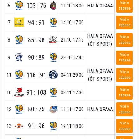
Vše o
103 : 75
6
11.10 18:00
HALA OPAVA
zápase
Vše o
94 : 91
7
14.10 17:00
zápase
HALA OPAVA
Vše o
85 : 98
8
21.10 17:15
zápase
(ČT SPORT)
Vše o
90 : 89
9
28.10 17:45
zápase
HALA OPAVA
Vše o
116 : 91
11
04.11 20:00
zápase
(ČT SPORT)
Vše o
91 : 103
10
08.11 17:30
zápase
Vše o
80 : 75
12
11.11 17:00
HALA OPAVA
zápase
Vše o
91 : 96
13
19.11 18:00
zápase