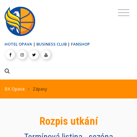
HOTEL OPAVA
|
BUSINESS CLUB
|
FANSHOP
BK Opava
Zápasy
Rozpis utkání
Termínová listina - sezóna