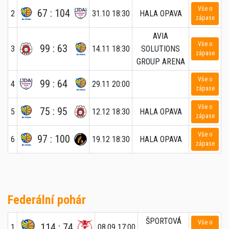
Vše o
67 : 104
2
31.10 18:30
HALA OPAVA
zápase
AVIA
Vše o
99 : 63
3
14.11 18:30
SOLUTIONS
zápase
GROUP ARENA
Vše o
99 : 64
4
29.11 20:00
zápase
Vše o
75 : 95
5
12.12 18:30
HALA OPAVA
zápase
Vše o
97 : 100
6
19.12 18:30
HALA OPAVA
zápase
Federální pohár
ŠPORTOVÁ
Vše o
114 : 74
1
08.09 17:00