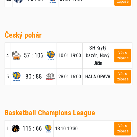
zápase
Český pohár
SH Krytý
Vše o
57 : 106
4
10.01 19:00
bazén, Nový
zápase
Jičín
Vše o
80 : 88
5
28.01 16:00
HALA OPAVA
zápase
Basketball Champions League
Vše o
115 : 66
1
18.10 19:30
zápase