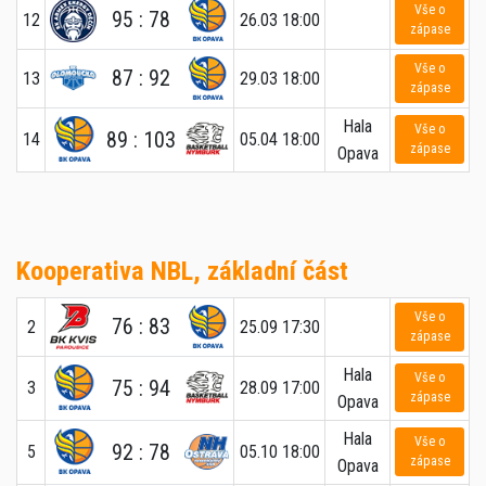
Vše o
95 : 78
12
26.03 18:00
zápase
Vše o
87 : 92
13
29.03 18:00
zápase
Hala
Vše o
89 : 103
14
05.04 18:00
zápase
Opava
Kooperativa NBL, základní část
Vše o
76 : 83
2
25.09 17:30
zápase
Hala
Vše o
75 : 94
3
28.09 17:00
zápase
Opava
Hala
Vše o
92 : 78
5
05.10 18:00
zápase
Opava