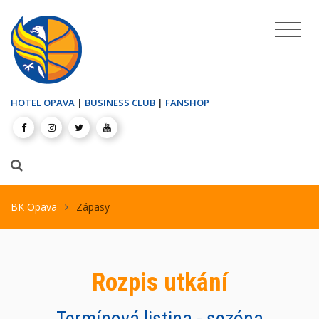
HOTEL OPAVA
|
BUSINESS CLUB
|
FANSHOP
BK Opava
Zápasy
Rozpis utkání
Termínová listina - sezóna