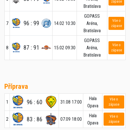
zápase
Bratislava
GOPASS
Vše o
96 : 99
7
14.02 10:30
Aréna,
zápase
Bratislava
GOPASS
Vše o
87 : 91
8
15.02 09:30
Aréna,
zápase
Bratislava
Příprava
Hala
Vše o
96 : 60
1
31.08 17:00
zápase
Opava
Hala
Vše o
83 : 86
2
07.09 18:00
zápase
Opava