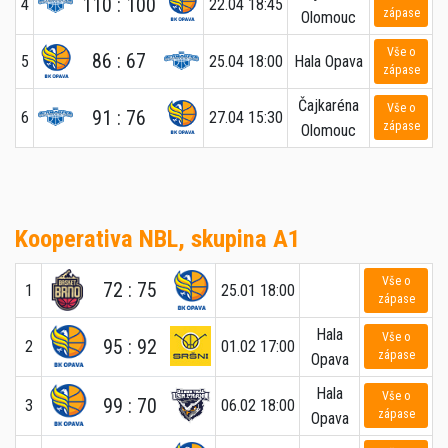
110 : 100
4
22.04 18:45
zápase
Olomouc
Vše o
86 : 67
5
25.04 18:00
Hala Opava
zápase
Čajkaréna
Vše o
91 : 76
6
27.04 15:30
zápase
Olomouc
Kooperativa NBL, skupina A1
Vše o
72 : 75
1
25.01 18:00
zápase
Hala
Vše o
95 : 92
2
01.02 17:00
zápase
Opava
Hala
Vše o
99 : 70
3
06.02 18:00
zápase
Opava