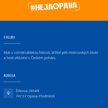
O KLUBU
Klub s osmdesátiletou historií, držitel pěti mistrovských titulů
a šesti vítězství v Českém poháru.
ADRESA
Žižkova 2904/8
747 07 Opava-Předměstí