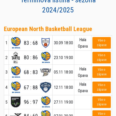
2024/2025
European North Basketball League
Hala
Vše o
83 : 68
1
30.09 18:00
zápase
Opava
Vše o
80 : 86
2
23.10 19:00
zápase
Hala
Vše o
68 : 83
3
05.11 18:00
zápase
Opava
Hala
Vše o
67 : 88
4
12.11 18:00
zápase
Opava
Vše o
96 : 97
5
27.11 19:00
zápase
Vše o
84 : 69