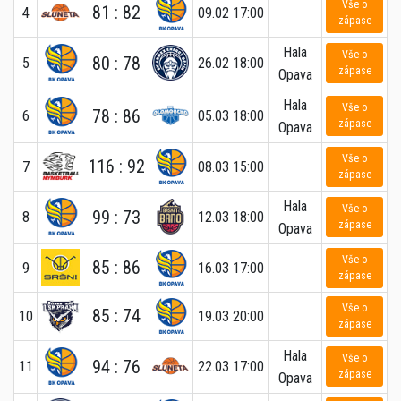
Vše o
81 : 82
4
09.02 17:00
zápase
Hala
Vše o
80 : 78
5
26.02 18:00
zápase
Opava
Hala
Vše o
78 : 86
6
05.03 18:00
zápase
Opava
Vše o
116 : 92
7
08.03 15:00
zápase
Hala
Vše o
99 : 73
8
12.03 18:00
zápase
Opava
Vše o
85 : 86
9
16.03 17:00
zápase
Vše o
85 : 74
10
19.03 20:00
zápase
Hala
Vše o
94 : 76
11
22.03 17:00
zápase
Opava