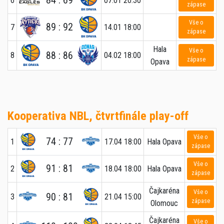
6
07.01 20:30
zápase
Vše o
89 : 92
7
14.01 18:00
zápase
Hala
Vše o
88 : 86
8
04.02 18:00
zápase
Opava
Kooperativa NBL, čtvrtfinále play-off
Vše o
74 : 77
1
17.04 18:00
Hala Opava
zápase
Vše o
91 : 81
2
18.04 18:00
Hala Opava
zápase
Čajkaréna
Vše o
90 : 81
3
21.04 15:00
zápase
Olomouc
Čajkaréna
Vše o