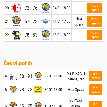
Vše o
72 : 76
20
04.01 18:00
zápase
Hala
Vše o
57 : 73
21
11.01 17:00
zápase
Opava
Vše o
78 : 83
22
18.01 18:00
zápase
Český pohár
Městská SH
Vše o
58 : 91
4
22.01 18:00
zápase
Zelené, Zlín
Vše o
78 : 73
5
30.01 18:00
Hala Opava
zápase
GOPASS
Vše o
85 : 79
6
13.02 10:30
Aréna,