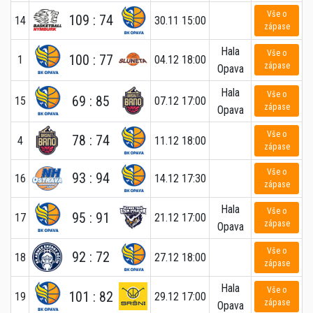
Vše o
109 : 74
14
30.11 15:00
zápase
Hala
Vše o
100 : 77
1
04.12 18:00
zápase
Opava
Hala
Vše o
69 : 85
15
07.12 17:00
zápase
Opava
Vše o
78 : 74
4
11.12 18:00
zápase
Vše o
93 : 94
16
14.12 17:30
zápase
Hala
Vše o
95 : 91
17
21.12 17:00
zápase
Opava
Vše o
92 : 72
18
27.12 18:00
zápase
Hala
Vše o
101 : 82
19
29.12 17:00
zápase
Opava