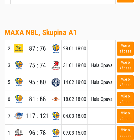
MAXA NBL, Skupina A1
Vše o
87 : 76
2
28.01 18:00
zápase
Vše o
75 : 74
3
31.01 18:00
Hala Opava
zápase
Vše o
95 : 80
5
14.02 18:00
Hala Opava
zápase
Vše o
81 : 88
6
18.02 18:00
Hala Opava
zápase
Vše o
117 : 121
7
04.03 18:00
zápase
Vše o
96 : 78
1
07.03 15:00
zápase