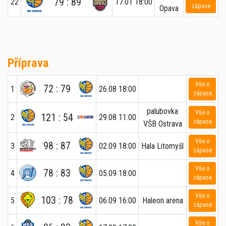
79 : 89
22
17.01 18:00
zápase
Opava
Příprava
Vše o
72 : 79
1
26.08 18:00
zápase
palubovka
Vše o
121 : 54
2
29.08 11:00
zápase
VŠB Ostrava
Vše o
98 : 87
3
02.09 18:00
Hala Litomyšl
zápase
Vše o
78 : 83
4
05.09 18:00
zápase
Vše o
103 : 78
5
06.09 16:00
Haleon arena
zápase
Vše o