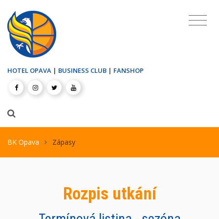
HOTEL OPAVA
|
BUSINESS CLUB
|
FANSHOP
BK Opava
Zápasy
Rozpis utkání
Termínová listina - sezóna