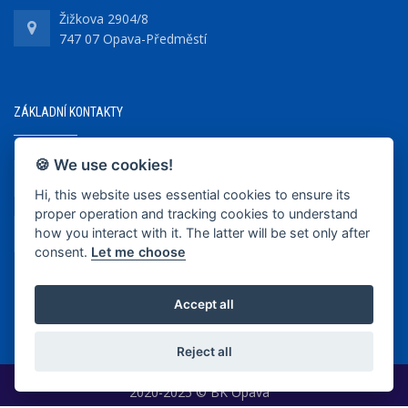
Žižkova 2904/8
747 07 Opava-Předměstí
ZÁKLADNÍ KONTAKTY
🍪 We use cookies!
+420 737 218 679
Hi, this website uses essential cookies to ensure its
proper operation and tracking cookies to understand
info@bkopava.cz
how you interact with it. The latter will be set only after
www.bkopava.cz
consent.
Let me choose
Accept all
Reject all
2020-2025 © BK Opava