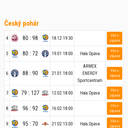
Český pohár
Vše o
80 : 98
4
18.12 19:30
zápase
Vše o
80 : 72
5
19.01 18:00
Hala Opava
zápase
ARMEX
Vše o
88 : 90
6
21.01 18:00
ENERGY
zápase
Sportcentrum
Vše o
79 : 127
7
12.02 18:00
Hala Opava
zápase
Vše o
96 : 92
8
16.02 18:00
zápase
Vše o
95 : 70
9
21.02 15:00
Hala Opava
zápase