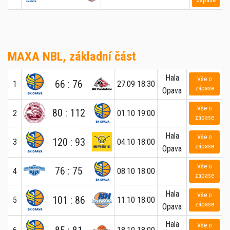
zápase
MAXA NBL, základní část
Hala
Vše o
66 : 76
1
27.09 18:30
zápase
Opava
Vše o
80 : 112
2
01.10 19:00
zápase
Hala
Vše o
120 : 93
3
04.10 18:00
zápase
Opava
Vše o
76 : 75
4
08.10 18:00
zápase
Hala
Vše o
101 : 86
5
11.10 18:00
zápase
Opava
Hala
Vše o