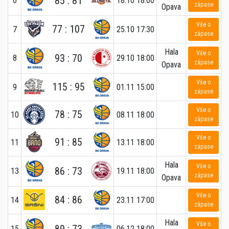
85 : 81
6
18.10 18:00
zápase
Opava
Vše o
77 : 107
7
25.10 17:30
zápase
Hala
Vše o
93 : 70
8
29.10 18:00
zápase
Opava
Vše o
115 : 95
9
01.11 15:00
zápase
Vše o
78 : 75
10
08.11 18:00
zápase
Vše o
91 : 85
11
13.11 18:00
zápase
Hala
Vše o
86 : 73
13
19.11 18:00
zápase
Opava
Vše o
84 : 86
14
23.11 17:00
zápase
Hala
Vše o
89 : 73
15
06.12 18:00