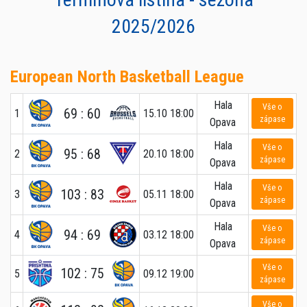
2025/2026
European North Basketball League
Hala
Vše o
69 : 60
1
15.10 18:00
zápase
Opava
Hala
Vše o
95 : 68
2
20.10 18:00
zápase
Opava
Hala
Vše o
103 : 83
3
05.11 18:00
zápase
Opava
Hala
Vše o
94 : 69
4
03.12 18:00
zápase
Opava
Vše o
102 : 75
5
09.12 19:00
zápase
Vše o