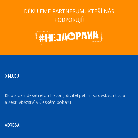
DĚKUJEME PARTNERŮM, KTEŘÍ NÁS
PODPORUJÍ!
O KLUBU
Klub s osmdesátiletou historií, držitel pěti mistrovských titulů
a šesti vítězství v Českém poháru.
ADRESA