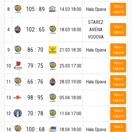
Vše o
105 : 89
8
14.03 18:00
Hala Opava
zápase
STAREZ
Vše o
102 : 65
4
18.03 18:00
ARÉNA
zápase
VODOVA
Vše o
86 : 70
9
21.03 18:30
Hala Opava
zápase
Vše o
79 : 75
10
25.03 17:30
zápase
Vše o
66 : 76
11
28.03 19:00
Hala Opava
zápase
Vše o
98 : 95
13
05.04 18:00
zápase
Vše o
70 : 78
12
11.04 17:00
zápase
Vše o
100 : 68
14
18.04 18:00
Hala Opava