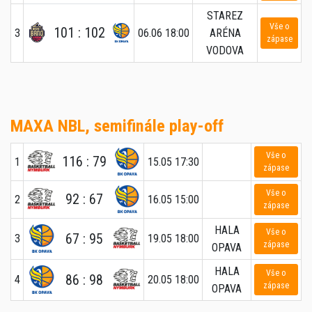
STAREZ
Vše o
101 : 102
3
06.06 18:00
ARÉNA
zápase
VODOVA
MAXA NBL, semifinále play-off
Vše o
116 : 79
1
15.05 17:30
zápase
Vše o
92 : 67
2
16.05 15:00
zápase
HALA
Vše o
67 : 95
3
19.05 18:00
zápase
OPAVA
HALA
Vše o
86 : 98
4
20.05 18:00
zápase
OPAVA