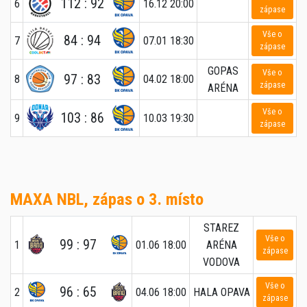
112 : 92
6
16.12 20:00
zápase
Vše o
84 : 94
7
07.01 18:30
zápase
GOPAS
Vše o
97 : 83
8
04.02 18:00
zápase
ARÉNA
Vše o
103 : 86
9
10.03 19:30
zápase
MAXA NBL, zápas o 3. místo
STAREZ
Vše o
99 : 97
1
01.06 18:00
ARÉNA
zápase
VODOVA
Vše o
96 : 65
2
04.06 18:00
HALA OPAVA
zápase