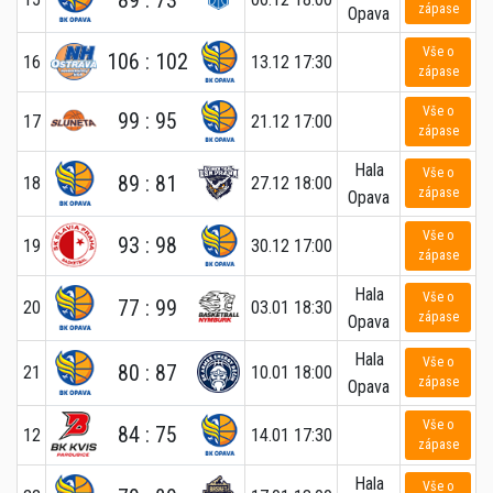
zápase
Opava
Vše o
106 : 102
16
13.12 17:30
zápase
Vše o
99 : 95
17
21.12 17:00
zápase
Hala
Vše o
89 : 81
18
27.12 18:00
zápase
Opava
Vše o
93 : 98
19
30.12 17:00
zápase
Hala
Vše o
77 : 99
20
03.01 18:30
zápase
Opava
Hala
Vše o
80 : 87
21
10.01 18:00
zápase
Opava
Vše o
84 : 75
12
14.01 17:30
zápase
Hala
Vše o