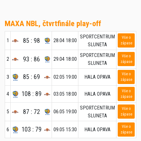
MAXA NBL, čtvrtfinále play-off
SPORTCENTRUM
Vše o
85 : 98
1
28.04 18:00
zápase
SLUNETA
SPORTCENTRUM
Vše o
93 : 86
2
29.04 18:00
zápase
SLUNETA
Vše o
85 : 69
3
02.05 19:00
HALA OPAVA
zápase
Vše o
108 : 89
4
03.05 18:00
HALA OPAVA
zápase
SPORTCENTRUM
Vše o
87 : 72
5
06.05 19:00
zápase
SLUNETA
Vše o
103 : 79
6
09.05 15:30
HALA OPAVA
zápase