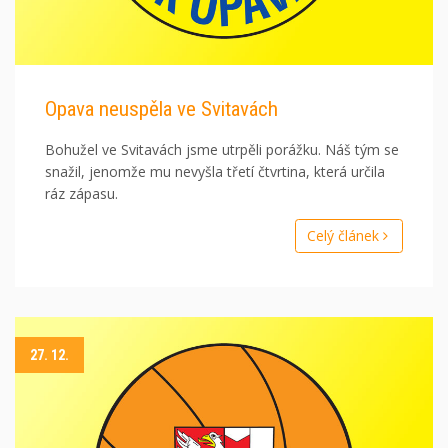
Opava neuspěla ve Svitavách
Bohužel ve Svitavách jsme utrpěli porážku. Náš tým se
snažil, jenomže mu nevyšla třetí čtvrtina, která určila
ráz zápasu.
Celý článek
27. 12.