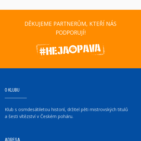
DĚKUJEME PARTNERŮM, KTEŘÍ NÁS
PODPORUJÍ!
O KLUBU
Klub s osmdesátiletou historií, držitel pěti mistrovských titulů
a šesti vítězství v Českém poháru.
ADRESA