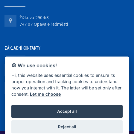
Žižkova 2904/8
747 07 Opava-Předměstí
ZÁKLADNÍ KONTAKTY
🍪 We use cookies!
+420 737 218 679
Hi, this website uses essential cookies to ensure its
proper operation and tracking cookies to understand
info@bkopava.cz
how you interact with it. The latter will be set only after
www.bkopava.cz
consent.
Let me choose
Accept all
Reject all