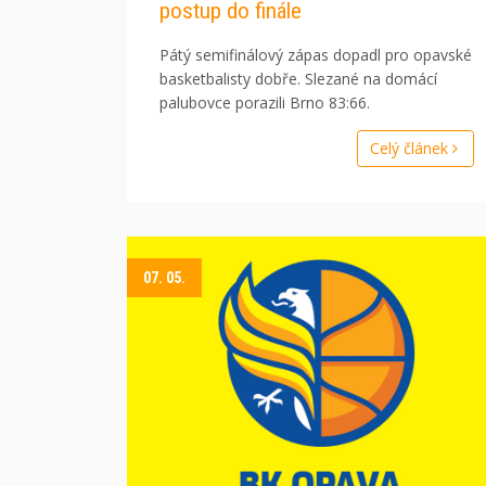
postup do finále
Pátý semifinálový zápas dopadl pro opavské
basketbalisty dobře. Slezané na domácí
palubovce porazili Brno 83:66.
Celý článek
07. 05.