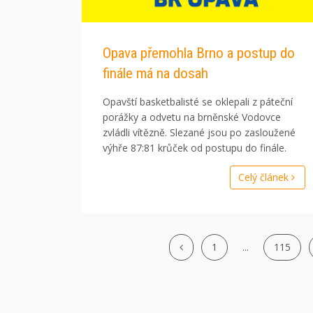
Opava přemohla Brno a postup do
finále má na dosah
Opavští basketbalisté se oklepali z páteční
porážky a odvetu na brněnské Vodovce
zvládli vítězně. Slezané jsou po zasloužené
výhře 87:81 krůček od postupu do finále.
Celý článek
1
...
115