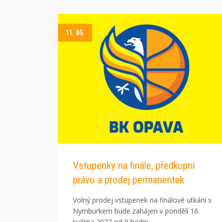
11. 05.
Vstupenky na finále, předkupní
právo a prodej permanentek
Volný prodej vstupenek na finálové utkání s
Nymburkem bude zahájen v pondělí 16.
května 2022 od 9 hodin.