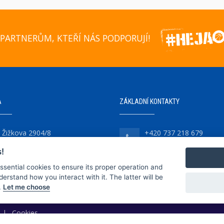
PARTNERŮM, KTEŘÍ NÁS PODPORUJÍ!
A
ZÁKLADNÍ KONTAKTY
Žižkova 2904/8
+420 737 218 679
747 07 Opava-Předměstí
!
essential cookies to ensure its proper operation and
derstand how you interact with it. The latter will be
.
Let me choose
|
Cookies