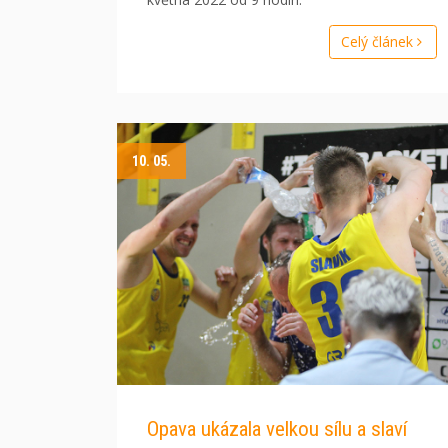
Celý článek
10. 05.
Opava ukázala velkou sílu a slaví