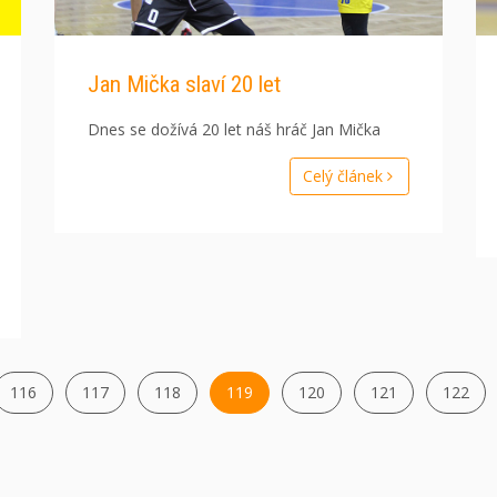
Jan Mička slaví 20 let
Dnes se dožívá 20 let náš hráč Jan Mička
Celý článek
116
117
118
119
120
121
122