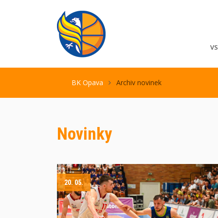
V
BK Opava
Archiv novinek
Novinky
20. 05.