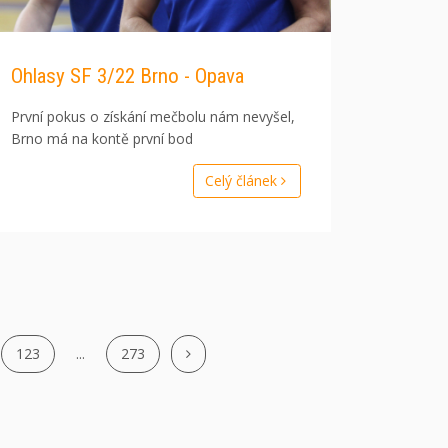
Ohlasy SF 3/22 Brno - Opava
První pokus o získání mečbolu nám nevyšel,
Brno má na kontě první bod
Celý článek
123
...
273