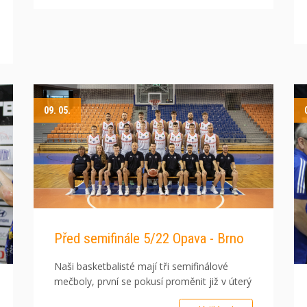
09. 05.
Před semifinále 5/22 Opava - Brno
Naši basketbalisté mají tři semifinálové
mečboly, první se pokusí proměnit již v úterý