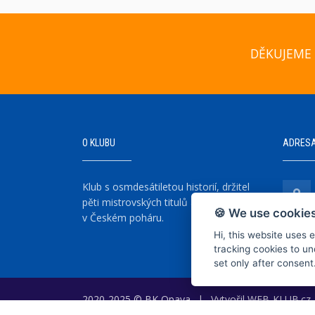
DĚKUJEME 
O KLUBU
ADRES
Klub s osmdesátiletou historií, držitel
pěti mistrovských titulů a šesti vítězství
🍪 We use cookies
v Českém poháru.
Hi, this website uses 
tracking cookies to un
set only after consent
2020-2025 © BK Opava
|
Vytvořil
WEB-KLUB.cz