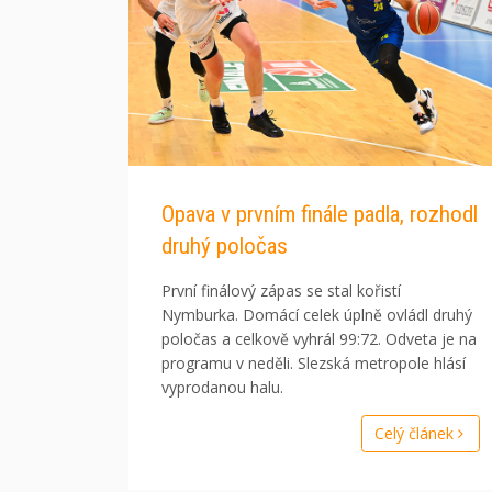
Opava v prvním finále padla, rozhodl
druhý poločas
První finálový zápas se stal kořistí
Nymburka. Domácí celek úplně ovládl druhý
poločas a celkově vyhrál 99:72. Odveta je na
programu v neděli. Slezská metropole hlásí
vyprodanou halu.
Celý článek