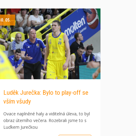
10. 05.
Luděk Jurečka: Bylo to play-off se
vším všudy
Ovace naplněné haly a viditelná úleva, to byl
obraz úterního večera. Rozebrali jsme to s
Luďkem Jurečkou