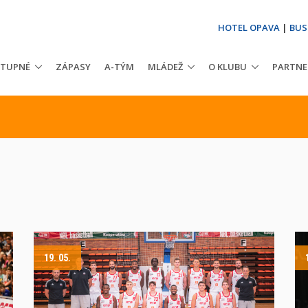
HOTEL OPAVA
|
BUS
STUPNÉ
ZÁPASY
A-TÝM
MLÁDEŽ
O KLUBU
PARTNE
19. 05.