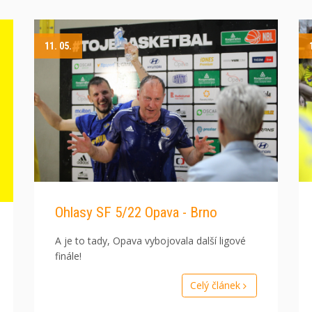
11. 05.
Ohlasy SF 5/22 Opava - Brno
A je to tady, Opava vybojovala další ligové
finále!
Celý článek