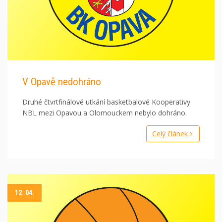
V Opavě nedohráno
Druhé čtvrtfinálové utkání basketbalové Kooperativy
NBL mezi Opavou a Olomouckem nebylo dohráno.
Celý článek
12. 04.