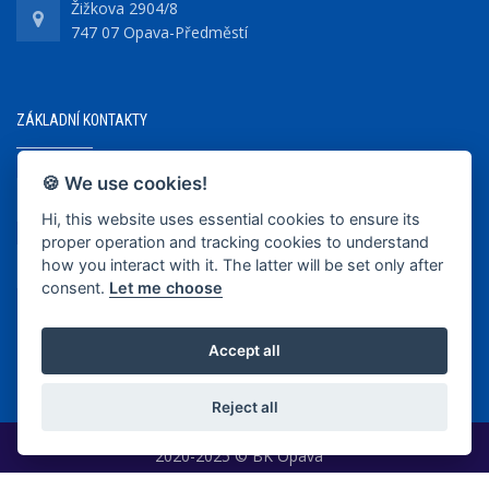
Žižkova 2904/8
747 07 Opava-Předměstí
ZÁKLADNÍ KONTAKTY
🍪 We use cookies!
+420 737 218 679
Hi, this website uses essential cookies to ensure its
proper operation and tracking cookies to understand
info@bkopava.cz
how you interact with it. The latter will be set only after
www.bkopava.cz
consent.
Let me choose
Accept all
Reject all
2020-2025 © BK Opava