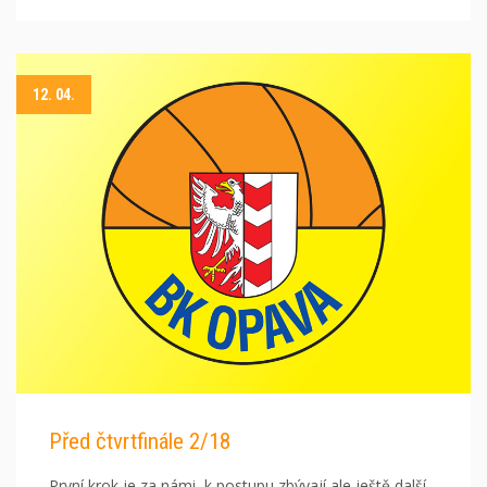
12. 04.
Před čtvrtfinále 2/18
První krok je za námi, k postupu zbývají ale ještě další