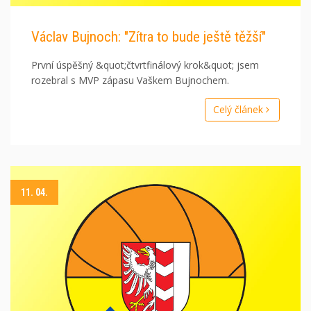
Václav Bujnoch: "Zítra to bude ještě těžší"
První úspěšný &quot;čtvrtfinálový krok&quot; jsem
rozebral s MVP zápasu Vaškem Bujnochem.
Celý článek
11. 04.