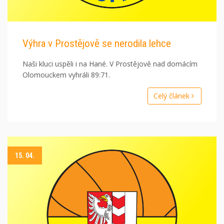
Výhra v Prostějově se nerodila lehce
Naši kluci uspěli i na Hané. V Prostějově nad domácím
Olomouckem vyhráli 89:71.
Celý článek
15. 04.