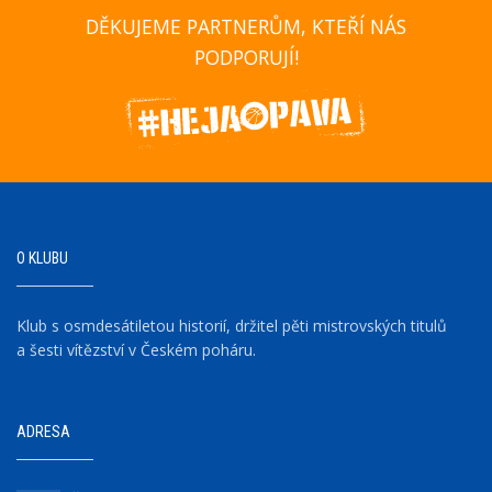
DĚKUJEME PARTNERŮM, KTEŘÍ NÁS
PODPORUJÍ!
O KLUBU
Klub s osmdesátiletou historií, držitel pěti mistrovských titulů
a šesti vítězství v Českém poháru.
ADRESA