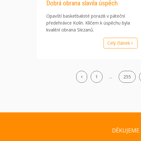
Dobrá obrana slavila úspěch
Opavští basketbalisté porazili v páteční
předehrávce Kolín. Klíčem k úspěchu byla
kvalitní obrana Slezanů.
Celý článek
1
...
255
DĚKUJEME 