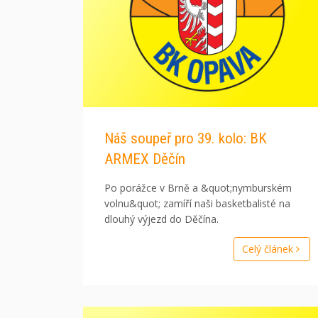
Náš soupeř pro 39. kolo: BK
ARMEX Děčín
Po porážce v Brně a &quot;nymburském
volnu&quot; zamíří naši basketbalisté na
dlouhý výjezd do Děčína.
Celý článek