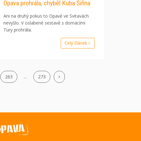
Opava prohrála, chyběl Kuba Šiřina
Ani na druhý pokus to Opavě ve Svitavách
nevyšlo. V oslabené sestavě s domácími
Tury prohrála.
Celý článek
263
...
273