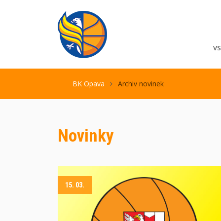
V
BK Opava
Archiv novinek
Novinky
15. 03.