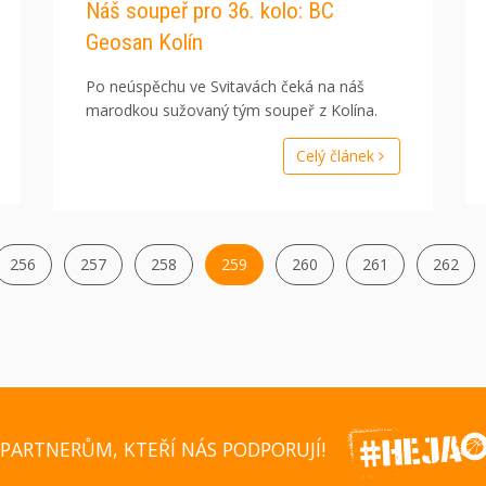
Náš soupeř pro 36. kolo: BC
Geosan Kolín
Po neúspěchu ve Svitavách čeká na náš
marodkou sužovaný tým soupeř z Kolína.
Celý článek
256
257
258
259
260
261
262
PARTNERŮM, KTEŘÍ NÁS PODPORUJÍ!