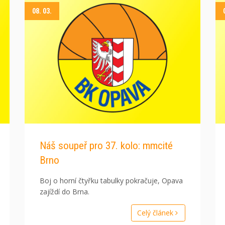
08. 03.
Náš soupeř pro 37. kolo: mmcité
Brno
Boj o horní čtyřku tabulky pokračuje, Opava
zajíždí do Brna.
Celý článek