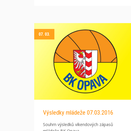
07. 03.
Výsledky mládeže 07.03.2016
Souhrn výsledků víkendových zápasů
mládeže BK Opava.