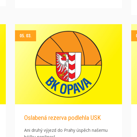
05. 03.
Oslabená rezerva podlehla USK
Ani druhý výjezd do Prahy úspěch našemu
béčku nepřinesl.