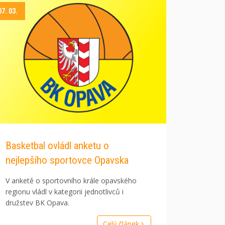
07. 03.
Basketbal ovládl anketu o
nejlepšího sportovce Opavska
V anketě o sportovního krále opavského
regionu vládl v kategorii jednotlivců i
družstev BK Opava.
Celý článek