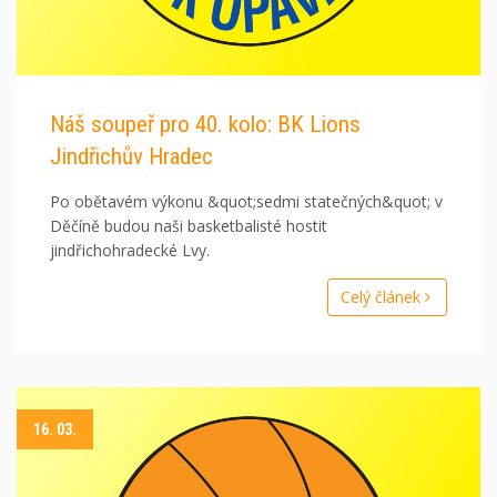
Náš soupeř pro 40. kolo: BK Lions
Jindřichův Hradec
Po obětavém výkonu &quot;sedmi statečných&quot; v
Děčíně budou naši basketbalisté hostit
jindřichohradecké Lvy.
Celý článek
16. 03.