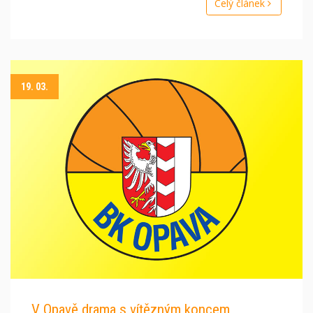
Celý článek
19. 03.
V Opavě drama s vítězným koncem