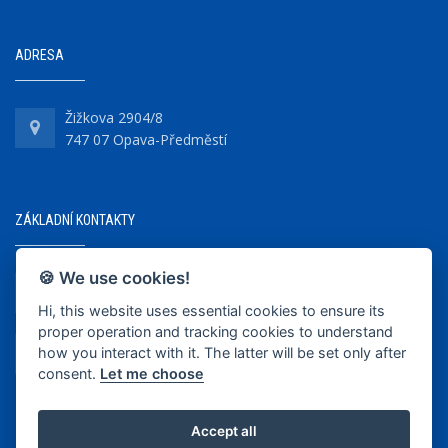
ADRESA
Žižkova 2904/8
747 07 Opava-Předměstí
ZÁKLADNÍ KONTAKTY
🍪 We use cookies!
+420 737 218 679
Hi, this website uses essential cookies to ensure its
proper operation and tracking cookies to understand
info@bkopava.cz
how you interact with it. The latter will be set only after
www.bkopava.cz
consent.
Let me choose
Accept all