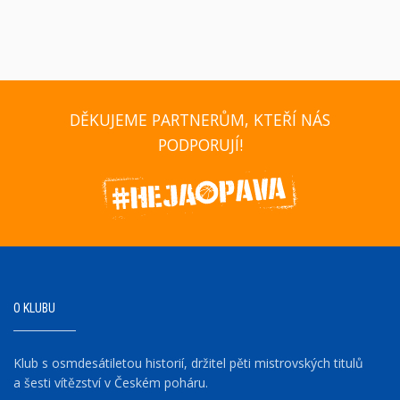
DĚKUJEME PARTNERŮM, KTEŘÍ NÁS
PODPORUJÍ!
O KLUBU
Klub s osmdesátiletou historií, držitel pěti mistrovských titulů
a šesti vítězství v Českém poháru.