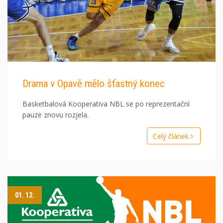
Drama v Opavě mělo šťastný konec
Basketbalová Kooperativa NBL se po reprezentační
pauze znovu rozjela.
Celý článek
01. 12.