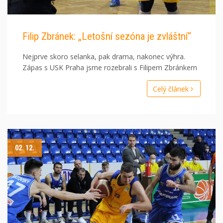
Filip Zbránek: „Letošní sezóna je zvláštní“
Nejprve skoro selanka, pak drama, nakonec výhra.
Zápas s USK Praha jsme rozebrali s Filipem Zbránkem
Celý článek
02. 12.