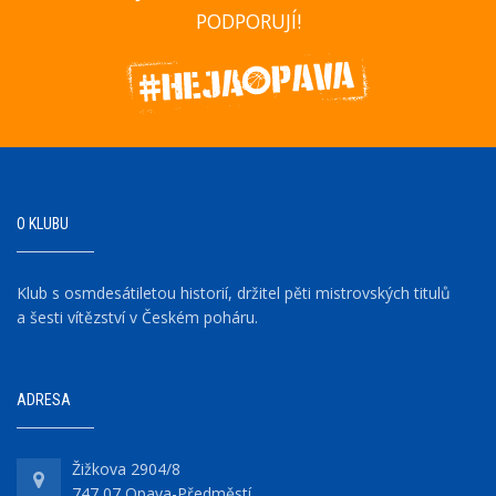
PODPORUJÍ!
O KLUBU
Klub s osmdesátiletou historií, držitel pěti mistrovských titulů
a šesti vítězství v Českém poháru.
ADRESA
Žižkova 2904/8
747 07 Opava-Předměstí