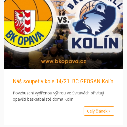
Náš soupeř v kole 14/21: BC GEOSAN Kolín
Povzbuzeni vydřenou výhrou ve Svitavách přivítají
opavští basketbalisté doma Kolín
Celý článek