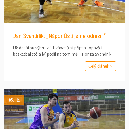
Jan Švandrlík: „Nápor Ústí jsme odrazili“
Už desátou výhru z 11 zápasů si připsali opavští
basketbalisté a lví podíl na tom měl i Honza Švandrlík
Celý článek
05. 12.