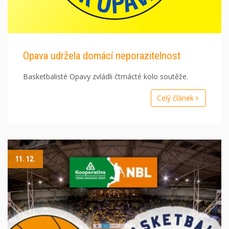
Opava udržela domácí neporazitelnost
Basketbalisté Opavy zvládli čtrnácté kolo soutěže.
Celý článek
11. 12.