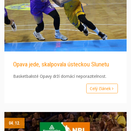
Opava jede, skalpovala ústeckou Slunetu
Basketbalisté Opavy drží domácí neporazitelnost.
Celý článek
04. 12.