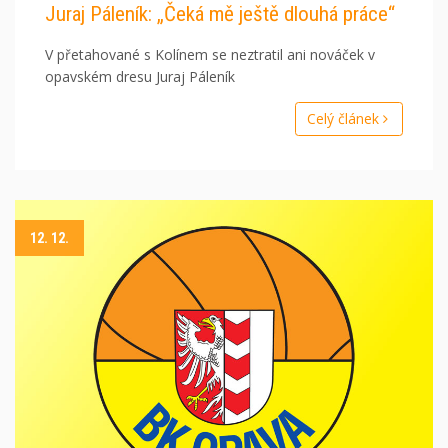
Juraj Páleník: „Čeká mě ještě dlouhá práce“
V přetahované s Kolínem se neztratil ani nováček v
opavském dresu Juraj Páleník
Celý článek
12. 12.