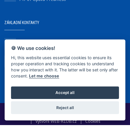
ZÁKLADNÍ KONTAKTY
+420 737 218 679
🍪 We use cookies!
Hi, this website uses essential cookies to ensure its
info@bkopava.cz
proper operation and tracking cookies to understand
www.bkopava.cz
how you interact with it. The latter will be set only after
consent.
Let me choose
Accept all
Reject all
2020-2025 © BK Opava
|
Vytvořil
WEB-KLUB.cz
|
Cookies