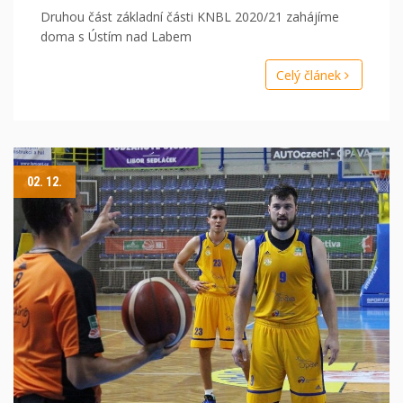
Druhou část základní části KNBL 2020/21 zahájíme
doma s Ústím nad Labem
Celý článek
02. 12.